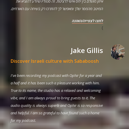
איזון מושלם בין יחס אישי לרצינות. זה סטודיו שיודע להוציא את
המיטב מהמסר שלך ומאפשר לך להתרכז רק בשיחה עם האורחים.
לחצו לצפייה/האזנה
}
Jake Gillis
Discover Israeli culture with Sababoosh
I've been recording my podcast with Ophir for a year and
a half and it has been such a pleasure working with him.
True to its name, the studio has a relaxed and welcoming
vibe, and I am always proud to bring guests to it. The
audio quality is always superb and Ophir is so responsive
and helpful. I am so grateful to have found such a home
for my podcast.