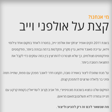
מי אנחנו?
קצת על אולפני וייב
בשנת 2011 הקים אופיר יצחקי את אולפני וייב, במטרה לאחד במקום אחד צילומי
וידאו, עריכת סאונד ווידאו, גרין סקרין, והקלטות ברמה גבוהה ביותר, פודקסטים
ופודקסטים מצולמים, כך שלא תצטרכו להתרוצץ בין כמה עסקים כדי לקבל את
התוצאה הטובה ביותר.
על מנת שתוכלו ליצור באווירה טובה, הקמנו חדר לאונג' מפנק עם ספות, שתייה חמה
ומיני בר (לאלה שרוצים להתפנק קצת).
המיקום שלנו נמצא בשכונת מונטיפיורי, תל אביב (קרוב לעזריאלי) בקומת קרקע עם
חנייה צמודה ללא תשלום (בתאום מראש).
מה שנשאר לכם זה רק להגיע וליצור.