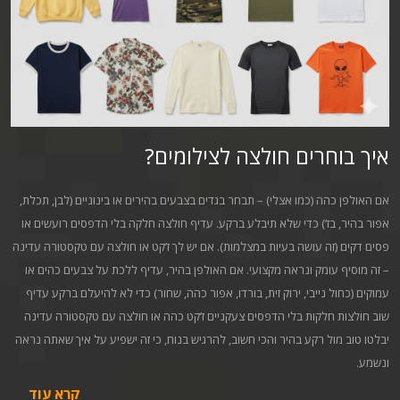
איך בוחרים חולצה לצילומים?
אם האולפן כהה (כמו אצלי) – תבחר בגדים בצבעים בהירים או בינוניים (לבן, תכלת,
אפור בהיר, בז’) כדי שלא תיבלע ברקע. עדיף חולצה חלקה בלי הדפסים רועשים או
פסים דקים (זה עושה בעיות במצלמות). אם יש לך ז’קט או חולצה עם טקסטורה עדינה
– זה מוסיף עומק ונראה מקצועי. אם האולפן בהיר, עדיף ללכת על צבעים כהים או
עמוקים (כחול נייבי, ירוק זית, בורדו, אפור כהה, שחור) כדי לא להיעלם ברקע עדיף
שוב חולצות חלקות בלי הדפסים צעקניים ז’קט כהה או חולצה עם טקסטורה עדינה
יבלטו טוב מול רקע בהיר והכי חשוב, להרגיש בנוח, כי זה ישפיע על איך שאתה נראה
ונשמע.
קרא עוד