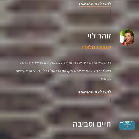
לחצו לצפייה/האזנה
}
זוהר לוי
יועצת רגולציה
הפודקאסט משנים את החוקים יצא לאויר בזכות אופיר הנהדר
מאולפני וייב שמביא איתו מקצוענות מעל הכל , סבלנות ותחושת
שותפות.
לחצו לצפייה/האזנה
}
חיים וסביבה